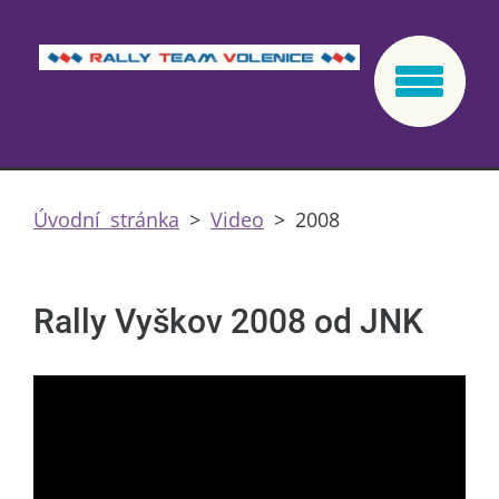
Úvodní stránka
>
Video
>
2008
Rally Vyškov 2008 od JNK