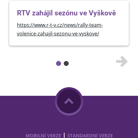
RTV zahájil sezónu ve Vyškově
https://www.r-t-v.cz/news/rally-team-
volenice-zahajil-sezonu-ve-vyskove/
|
MOBILNÍ VERZE
STANDARDNÍ VERZE